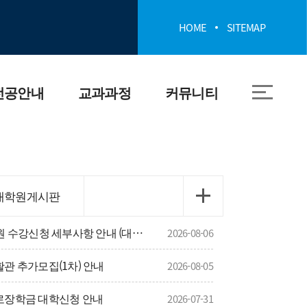
HOME
SITEMAP
전공안내
교과과정
커뮤니티
개
전공 교과과정
공지사항
 및 인재상
모듈형 교육과정
프로그램·취업정보
대학원게시판
030 4R
졸업요건
신입생게시판
국립부경대학교 일반대학원 수강신청 세부사항 안내 (대이과목)
2026-08-06
소개
교과목 역량 매핑
양식게시판
활관 추가모집(1차) 안내
2026-08-05
근로장학금 대학신청 안내
유장비
2026-07-31
대학원게시판