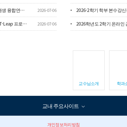
[4단계 BK21 대학원혁신사업] 2026년 대학원생 융합연구 프로그램 신청안내(기간연장)
2026-2학기 학부 본수강
2026-07-06
가족회
[4단계 BK21 대학원혁신사업] 2026년 GREAT-Leap 프로젝트 신청안내
2026-07-06
오시는
 채용
2026학년도 2학기 휴·복학
2026-06-16
교수님소개
학과
교내 주요사이트
개인정보처리방침