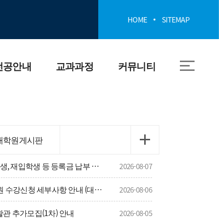
HOME
SITEMAP
전공안내
교과과정
커뮤니티
개
전공 교과과정
공지사항
 및 인재상
모듈형 교육과정
프로그램·취업정보
대학원게시판
030 4R
졸업요건
신입생게시판
2026학년도 2학기 재(복)학생, 재입학생 등 등록금 납부 안내
2026-08-07
소개
교과목 역량 매핑
양식게시판
국립부경대학교 일반대학원 수강신청 세부사항 안내 (대이과목)
2026-08-06
활관 추가모집(1차) 안내
유장비
2026-08-05
대학원게시판