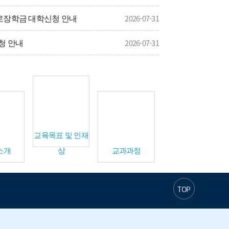
근로장학금 대학신청 안내
2026-07-31
사
신청 안내
2026-07-31
길
2026학년도 2학기 온라인 공개강좌 학점인정 사전 승인 신청 안내
2026-07-29
교육목표 및 인재
소개
상
교과과정
TOP