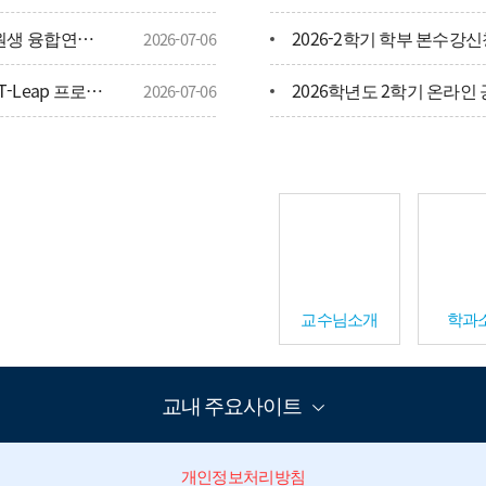
[4단계 BK21 대학원혁신사업] 2026년 대학원생 융합연구 프로그램 신청안내(기간연장)
2026-2학기 학부 본수강
2026-07-06
가족회
[4단계 BK21 대학원혁신사업] 2026년 GREAT-Leap 프로젝트 신청안내
2026-07-06
오시는
 채용
2026학년도 2학기 휴·복학
2026-06-16
교수님소개
학과
교내 주요사이트
개인정보처리방침