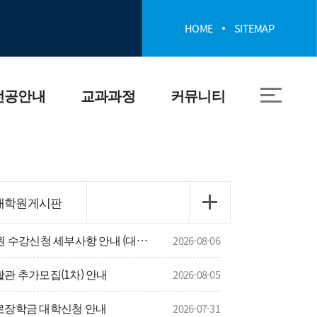
HOME
SITEMAP
전공안내
교과과정
커뮤니티
개
전공 교과과정
공지사항
 및 인재상
모듈형 교육과정
프로그램·취업정보
대학원게시판
030 4R
졸업요건
신입생게시판
국립부경대학교 일반대학원 수강신청 세부사항 안내 (대이과목)
2026-08-06
소개
교과목 역량 매핑
양식게시판
활관 추가모집(1차) 안내
2026-08-05
근로장학금 대학신청 안내
유장비
2026-07-31
대학원게시판